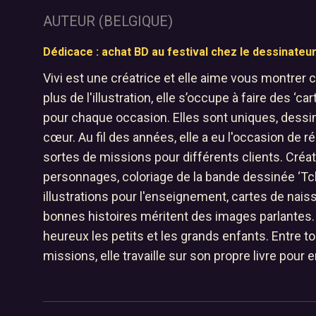
AUTEUR (BELGIQUE)
Dédicace : achat BD au festival chez le dessinateu
Vivi est une créatrice et elle aime vous montrer 
plus de l'illustration, elle s’occupe à faire des ‘car
pour chaque occasion. Elles sont uniques, dessi
cœur. Au fil des années, elle a eu l'occasion de ré
Accueil
sortes de missions pour différents clients. Créa
01
personnages, coloriage de la bande dessinée ‘Tc
Le festival B
illustrations pour l'enseignement, cartes de naiss
02
bonnes histoires méritent des images parlantes.
heureux les petits et les grands enfants. Entre t
Archives
missions, elle travaille sur son propre livre pour 
03
Nous contact
04