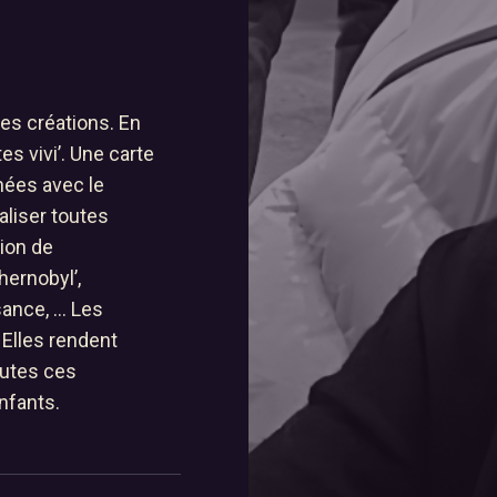
r
ces créations. En
tes vivi’. Une carte
nées avec le
aliser toutes
tion de
hernobyl’,
D Fly
ance, ... Les
Suivez-vous
 Elles rendent
outes ces
enfants.
er