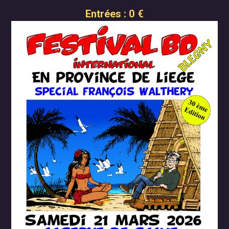
Nous contacter
Entrées : 0 €
04