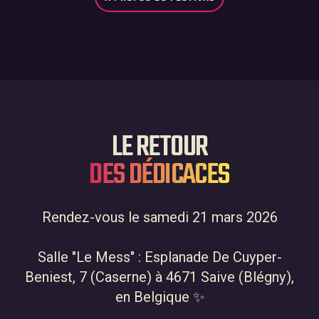
LE RETOUR
DES DÉDICACES
Rendez-vous le samedi 21 mars 2026
Accueil
01
Salle "Le Mess" : Esplanade De Cuyper-
Le festival BD Fly
Beniest, 7 (Caserne) à 4671 Saive (Blégny),
02
en Belgique ✨
Archives
03