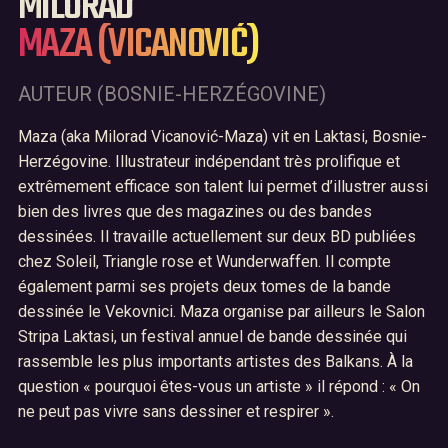
MILORAD
MAZA (VICANOVIĆ)
Accueil
01
AUTEUR (BOSNIE-HERZÉGOVINE)
Le festival BD Fly
02
Maza (aka Milorad Vicanović-Maza) vit en Laktasi, Bosnie-
Herzégovine. Illustrateur indépendant très prolifique et
Archives
03
extrêmement efficace son talent lui permet d’illustrer aussi
Nous contacter
bien des livres que des magazines ou des bandes
04
dessinées. Il travaille actuellement sur deux BD publiées
chez Soleil, Triangle rose et Wunderwaffen. Il compte
également parmi ses projets deux tomes de la bande
dessinée le Vekovnici. Maza organise par ailleurs le Salon
Stripa Laktasi, un festival annuel de bande dessinée qui
rassemble les plus importants artistes des Balkans. À la
question « pourquoi êtes-vous un artiste » il répond : « On
ne peut pas vivre sans dessiner et respirer ».