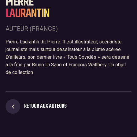
PIERRE
LAURANTIN
Le festival BD Fly
02
Archives
03
AUTEUR (FRANCE)
Nous contacter
04
Pierre Laurantin dit Pierre. Il est illustrateur, scénariste,
journaliste mais surtout dessinateur à la plume acérée.
D'ailleurs, son dernier livre « Tous Covidés » sera dessiné
à la fois par Bruno Di Sano et François Walthéry. Un objet
de collection.
RETOUR AUX AUTEURS