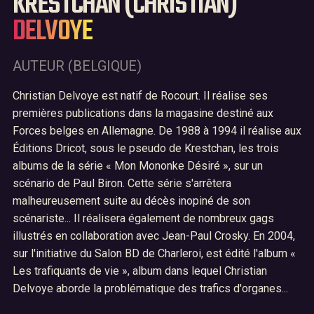
KRESTCHAN (CHRISTIAN)
DELVOYE
Accueil
01
Le festival BD Fly
02
AUTEUR (BELGIQUE)
Archives
03
Christian Delvoye est natif de Rocourt. Il réalise ses
premières publications dans la magasine destiné aux
Nous contacter
04
Forces belges en Allemagne. De 1988 à 1994 il réalise aux
Éditions Dricot, sous le pseudo de Krestchan, les trois
albums de la série « Mon Mononke Désiré », sur un
scénario de Paul Biron. Cette série s'arrêtera
malheureusement suite au décès inopiné de son
scénariste... Il réalisera également de nombreux gags
illustrés en collaboration avec Jean-Paul Crosky. En 2004,
sur l'initiative du Salon BD de Charleroi, est édité l'album «
Les trafiquants de vie », album dans lequel Christian
Delvoye aborde la problématique des trafics d'organes...