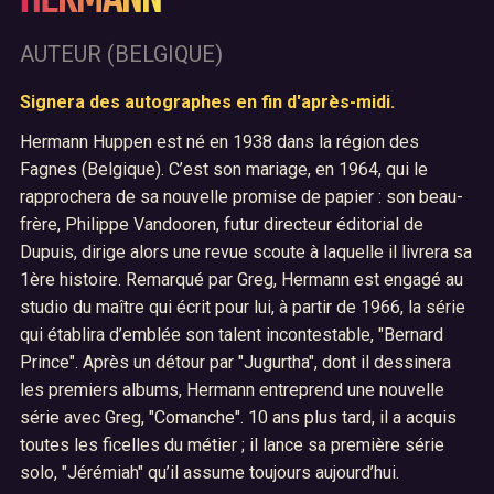
HERMANN
AUTEUR (BELGIQUE)
Accueil
Signera des autographes en fin d'après-midi.
01
Le festival BD Fly
Hermann Huppen est né en 1938 dans la région des
02
Fagnes (Belgique). C’est son mariage, en 1964, qui le
Archives
rapprochera de sa nouvelle promise de papier : son beau-
03
frère, Philippe Vandooren, futur directeur éditorial de
Nous contacter
04
Dupuis, dirige alors une revue scoute à laquelle il livrera sa
1ère histoire. Remarqué par Greg, Hermann est engagé au
studio du maître qui écrit pour lui, à partir de 1966, la série
qui établira d’emblée son talent incontestable, "Bernard
Prince". Après un détour par "Jugurtha", dont il dessinera
les premiers albums, Hermann entreprend une nouvelle
série avec Greg, "Comanche". 10 ans plus tard, il a acquis
toutes les ficelles du métier ; il lance sa première série
solo, "Jérémiah" qu’il assume toujours aujourd’hui.