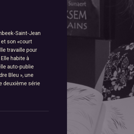
r
lenbeek-Saint-Jean
 et son «court
le travaille pour
lle habite à
le auto-publie
D Fly
re Bleu », une
Suivez-vous
e deuxième série
er