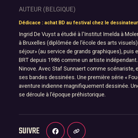
AUTEUR (BELGIQUE)
Dédicace : achat BD au festival chez le dessinateu
Ingrid De Vuyst a étudié à l'Institut Imelda à Mo
à Bruxelles (diplômée de l'école des arts visuels)
séjour» (au service de grands graphiques), puis el
Accueil
BRT depuis 1986 comme un artiste indépendant. E
01
Ninove. Avec Staf Sunnaert comme scénariste, el
Le festival B
ses bandes dessinées. Une première série « Foud
02
aventure indienne magnifiquement dessinée. Un
se déroule à l'époque préhistorique.
Archives
03
Nous contact
04
SUIVRE